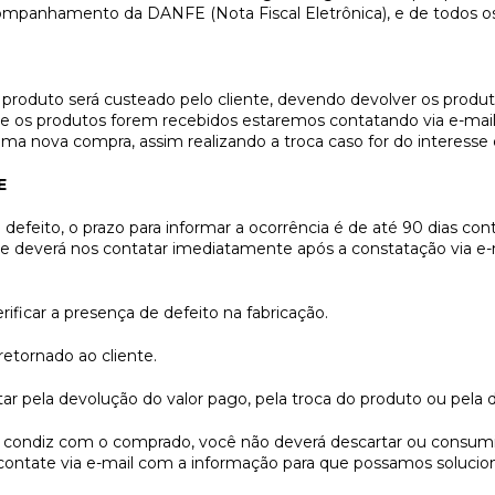
ompanhamento da DANFE (Nota Fiscal Eletrônica), e de todos os
do produto será custeado pelo cliente, devendo devolver os pro
ue os produtos forem recebidos estaremos contatando via e-mai
ma nova compra, assim realizando a troca caso for do interesse d
E
efeito, o prazo para informar a ocorrência é de até 90 dias con
te deverá nos contatar imediatamente após a constatação via e-m
ificar a presença de defeito na fabricação.
retornado ao cliente.
tar pela devolução do valor pago, pela troca do produto ou pela
condiz com o comprado, você não deverá descartar ou consumi
 contate via e-mail com a informação para que possamos solucion