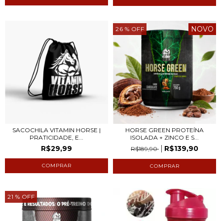
NOVO
26
% OFF
SACOCHILA VITAMIN HORSE |
HORSE GREEN PROTEÍNA
PRATICIDADE, E...
ISOLADA + ZINCO E S...
R$29,99
R$139,90
R$189,90
21
% OFF