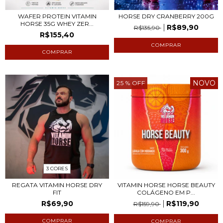
WAFER PROTEIN VITAMIN
HORSE DRY CRANBERRY 200G
HORSE 35G WHEY ZER...
R$89,90
R$135,90
R$155,40
COMPRAR
NOVO
25
% OFF
3 CORES
REGATA VITAMIN HORSE DRY
VITAMIN HORSE HORSE BEAUTY
FIT
COLÁGENO EM P...
R$69,90
R$119,90
R$159,90
COMPRAR
COMPRAR