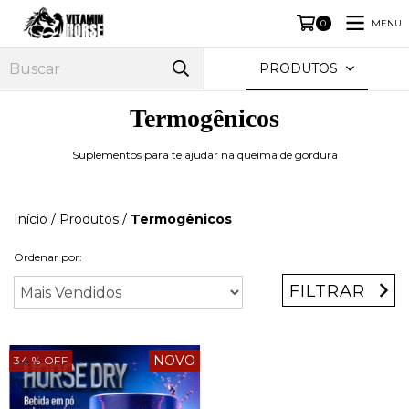
MENU
0
PRODUTOS
Termogênicos
Suplementos para te ajudar na queima de gordura
Início
/
Produtos
/
Termogênicos
Ordenar por:
FILTRAR
NOVO
34
% OFF